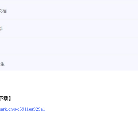
下载】
quark.cn/s/c5911ea929a1