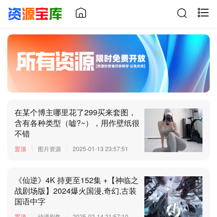
在某个博主哪里花了299买来套图，
含有各种类型（嘘?~），用作壁纸很
不错
置顶
图片资源
2025-01-13 23:57:51
《仙逆》4K 持更至152集 +【神临之
战剧场版】2024爆火国漫,奇幻,古装
国语中字
置顶
动漫剧集
2025-02-14 21:57:10