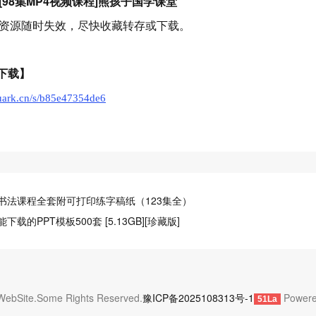
98集MP4视频课程]熊孩子国学课堂
资源随时失效，尽快收藏转存或下载。
下载】
quark.cn/s/b85e47354de6
书法课程全套附可打印练字稿纸（123集全）
载的PPT模板500套 [5.13GB][珍藏版]
 WebSite.Some Rights Reserved.
豫ICP备2025108313号-1
Powere
51La