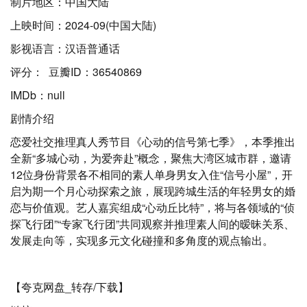
制片地区：中国大陆
上映时间：2024-09(中国大陆)
影视语言：汉语普通话
评分： 豆瓣ID：36540869
IMDb：null
剧情介绍
恋爱社交推理真人秀节目《心动的信号第七季》，本季推出
全新“多城心动，为爱奔赴”概念，聚焦大湾区城市群，邀请
12位身份背景各不相同的素人单身男女入住“信号小屋”，开
启为期一个月心动探索之旅，展现跨城生活的年轻男女的婚
恋与价值观。艺人嘉宾组成“心动丘比特”，将与各领域的“侦
探飞行团”“专家飞行团”共同观察并推理素人间的暧昧关系、
发展走向等，实现多元文化碰撞和多角度的观点输出。
【夸克网盘_转存/下载】